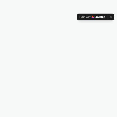
Edit with
¿Cómo funciona?
Tres simples pasos para tomar mejores
decisiones alimentarias.
0
1